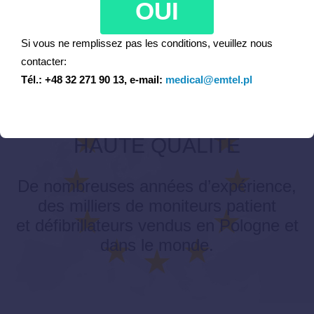
OUI
Si vous ne remplissez pas les conditions, veuillez nous
contacter:
Tél.: +48 32 271 90 13, e-mail:
medical@emtel.pl
PRODUITS EUROPÉENS –
HAUTE QUALITÉ
De nombreuses années d’expérience,
des milliers de moniteurs patient
et défibrillateurs vendus en Pologne et
dans le monde.