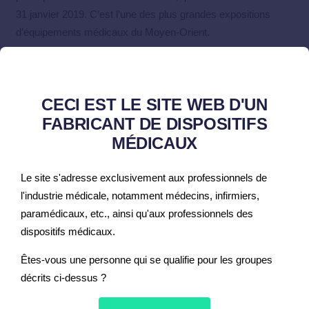
31 janvier 2019. C’est l’une des plus grandes expositions
d’équipements médicaux du Moyen-Orient.
Nous présenterons nos dernières solutions concernant les
moniteurs patient et les défibrillateurs. Nous aurons
également des entretiens avec nos partenaires actuels et
CECI EST LE SITE WEB D'UN
potentiels du Moyen-Orient, ainsi que des pays asiatiques et
FABRICANT DE DISPOSITIFS
africains.
MÉDICAUX
Nous vous invitons à visiter notre stand H3.A30 dans le Hall
Le site s'adresse exclusivement aux professionnels de
3.
l'industrie médicale, notamment médecins, infirmiers,
paramédicaux, etc., ainsi qu'aux professionnels des
dispositifs médicaux.
Êtes-vous une personne qui se qualifie pour les groupes
Vous devez
vous connecter
pour publier un commentaire.
décrits ci-dessus ?