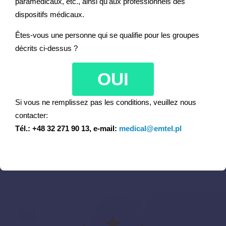
paramédicaux, etc., ainsi qu'aux professionnels des
dispositifs médicaux.
Pédiatrique, néonatal
Êtes-vous une personne qui se qualifie pour les groupes
Cardiologie
décrits ci-dessus ?
Neurologie, médecine interne
OUI
Service d’urgence de l’hôpital
Si vous ne remplissez pas les conditions, veuillez nous
contacter:
Tél.: +48 32 271 90 13, e-mail:
medical@emtel.pl