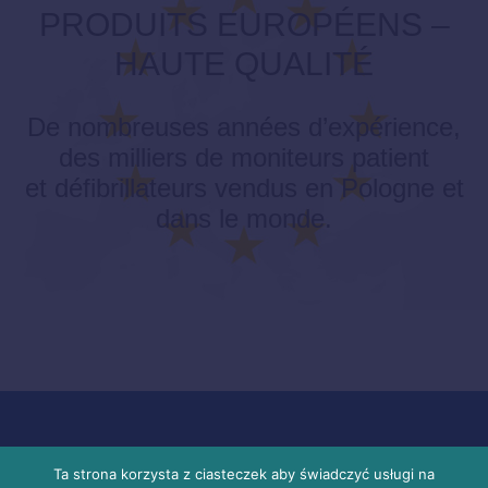
PRODUITS EUROPÉENS –
HAUTE QUALITÉ
De nombreuses années d’expérience,
des milliers de moniteurs patient
et défibrillateurs vendus en Pologne et
dans le monde.
EMTEL Śliwa sp. k., 41-807 Zabrze, POLOGNE, A.
Ta strona korzysta z ciasteczek aby świadczyć usługi na