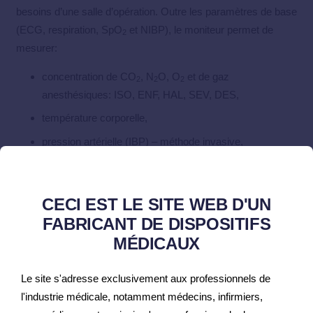
besoins d’une salle d’opération. Outre les paramètres de base
(ECG, respiration, SpO
et NIBP), le moniteur permet de
2
mesurer:
concentration de CO
, N
O, O
et de gaz
2
2
2
anesthésiques: ISO, ENF, HAL, SEV, DES,
température corporelle,
pression artérielle (IBP) – méthode invasive,
flaccidité musculaire.
CECI EST LE SITE WEB D'UN
FABRICANT DE DISPOSITIFS
MÉDICAUX
Anesthésiologie, USI
Le site s'adresse exclusivement aux professionnels de
Bloc opératoire
l'industrie médicale, notamment médecins, infirmiers,
Chirurgie d’un jour