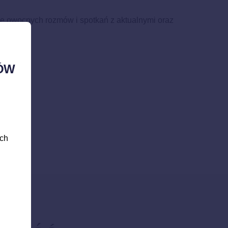
ele owocnych rozmów i spotkań z aktualnymi oraz
ÓW
ych