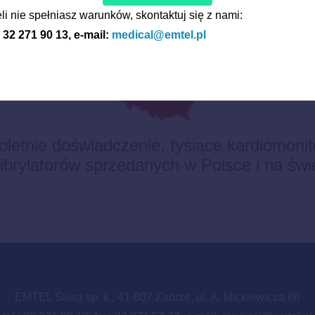
I PRODUKT – POLSKA 
li nie spełniasz warunków, skontaktuj się z nami:
: 32 271 90 13, e-mail:
medical@emtel.pl
oletnie doświadczenie, tysiące kardiomoni
fibrylatorów sprzedanych w Polsce i na świ
EMTEL Śliwa sp. k., 41-807 Zabrze, ul. A. Mickiewicza 66