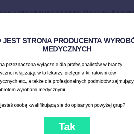
ować kardiomonitory oraz defibrylatory. Przeprowadziliśmy wi
żliwości naszego sprzętu medycznego.
zego stoiska na targach Arab Health w Dubaju.
O JEST STRONA PRODUCENTA WYROB
MEDYCZNYCH
na przeznaczona wyłącznie dla profesjonalistów w branży
cznej włączając w to lekarzy, pielęgniarki, ratowników
cznych etc., a także dla profesjonalnych podmiotów zajmując
 obrotem wyrobami medycznymi.
jesteś osobą kwalifikującą się do opisanych powyżej grup?
Tak