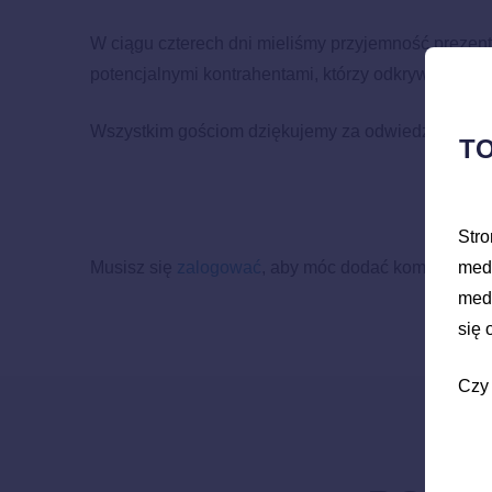
W ciągu czterech dni mieliśmy przyjemność prezent
potencjalnymi kontrahentami, którzy odkrywali mo
Wszystkim gościom dziękujemy za odwiedzenie nas
T
Stro
Musisz się
zalogować
, aby móc dodać komentarz.
medy
medy
się
Czy 