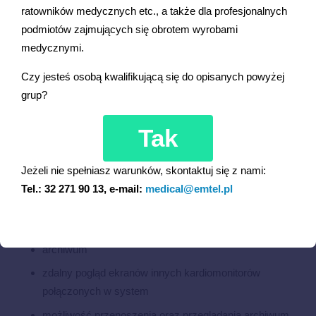
HAL, SEV, DES
ratowników medycznych etc., a także dla profesjonalnych
podmiotów zajmujących się obrotem wyrobami
wykrywanie stymulatora serca
medycznymi.
Czy jesteś osobą kwalifikującą się do opisanych powyżej
grup?
Dodatkowo na życzenie dostępne są
Tak
opcje
Jeżeli nie spełniasz warunków, skontaktuj się z nami:
kalkulatora leków
Tel.: 32 271 90 13, e-mail:
medical@emtel.pl
rejestrator termiczny
inne prędkości przesuwu krzywych
archiwum
zdalny pogląd ekranów innych kardiomonitorów
połączonych w system
możliwość przenoszenia oraz przeglądania archiwum