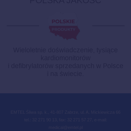
POLSKA JAKOŚĆ
Wieloletnie doświadczenie, tysiące
kardiomonitorów
i defibrylatorów sprzedanych w Polsce
i na świecie.
EMTEL Śliwa sp. k., 41-807 Zabrze, ul. A. Mickiewicza 66
tel.: 32 271 90 13, fax: 32 271 57 27, e-mail:
medical@emtel.pl