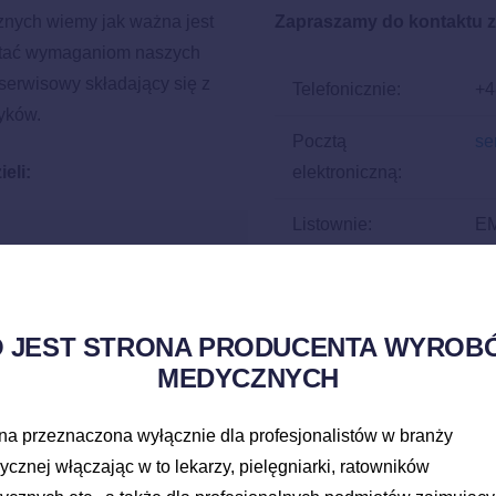
nych wiemy jak ważna jest
Zapraszamy do kontaktu z
stać wymaganiom naszych
 serwisowy składający się z
Telefonicznie:
+4
yków.
Pocztą
se
eli:
elektroniczną:
Listownie:
EM
wa
O JEST STRONA PRODUCENTA WYROB
MEDYCZNYCH
na przeznaczona wyłącznie dla profesjonalistów w branży
 następujących informacji:
cznej włączając w to lekarzy, pielęgniarki, ratowników