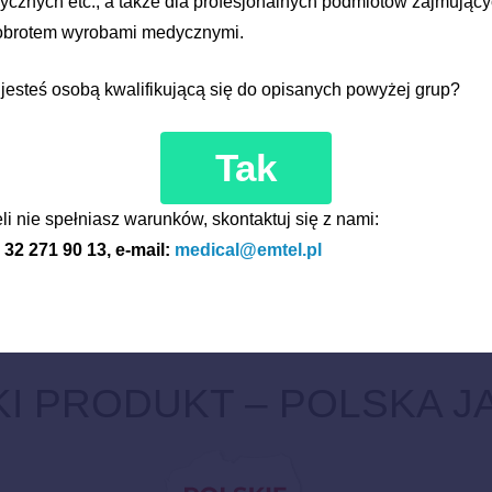
cznych etc., a także dla profesjonalnych podmiotów zajmując
 obrotem wyrobami medycznymi.
jesteś osobą kwalifikującą się do opisanych powyżej grup?
pośrednio u klienta lub w punkcie serwisowym.
Tak
ne są wyłącznie przez serwis firmy.
li nie spełniasz warunków, skontaktuj się z nami:
: 32 271 90 13, e-mail:
medical@emtel.pl
I PRODUKT – POLSKA 