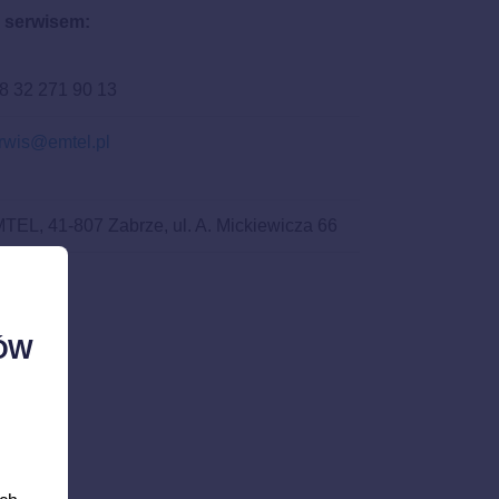
 serwisem:
8 32 271 90 13
rwis@emtel.pl
TEL, 41-807 Zabrze, ul. A. Mickiewicza 66
ÓW