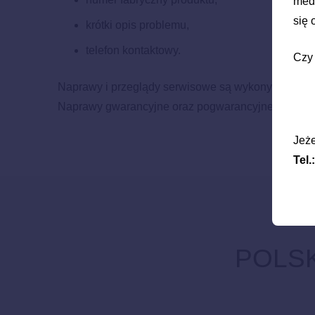
medy
się
krótki opis problemu,
telefon kontaktowy.
Czy 
Naprawy i przeglądy serwisowe są wykonywane bez
Naprawy gwarancyjne oraz pogwarancyjne wykonywa
Jeże
Tel.
POLSK