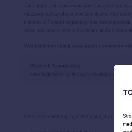
Jako producent zaawansowanych urządzeń medycz
niezawodna i szybka pomoc techniczna. Aby spro
klientów w Polsce i zagranicą firma rozwinęła dział
doświadczonych inżynierów elektroników i informat
Wszelkich informacji związanych z serwisem udzi
Wojciech Szendzielorz
Informacje techniczne oraz konsultacja serwiso
T
Stro
Niezależnie od formy zgłoszenia prosimy o podanie
medy
numer fabryczny produktu,