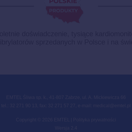
oletnie doświadczenie, tysiące kardiomoni
fibrylatorów sprzedanych w Polsce i na świ
EMTEL Śliwa sp. k., 41-807 Zabrze, ul. A. Mickiewicza 66
tel.: 32 271 90 13, fax: 32 271 57 27, e-mail:
medical@emtel.pl
Copyright © 2026 EMTEL |
Polityka prywatności
Wersja 2.4