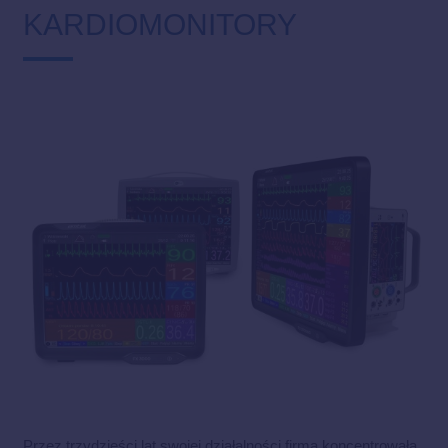
KARDIOMONITORY
Przez trzydzieści lat swojej działalności firma koncentrowała