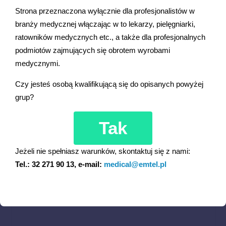
uszkodzeniem mięśnia sercowego nawet podczas
Strona przeznaczona wyłącznie dla profesjonalistów w
wykonywania kardiowersji. Defibrylatory serii DefiMax stosują
branży medycznej włączając w to lekarzy, pielęgniarki,
nowoczesny dwufazowy impuls defibrylacyjny, który
ratowników medycznych etc., a także dla profesjonalnych
zapewnia skuteczność przy zastosowaniu znacznie
podmiotów zajmujących się obrotem wyrobami
mniejszej energii.
medycznymi.
Urządzenia dostępne są w wielu konfiguracjach włącznie z
Czy jesteś osobą kwalifikującą się do opisanych powyżej
trybem AED oraz modułem stymulacji przezskórnej.
grup?
Zainstalowane moduły pomiarowe pozwalają użytkownikowi,
na użycie defibrylatora w czasie, gdy nie jest wymagane
Tak
wykorzystanie podstawowej funkcjonalności, i użycie jako
kardiomonitor.
Jeżeli nie spełniasz warunków, skontaktuj się z nami:
Tel.: 32 271 90 13, e-mail:
medical@emtel.pl