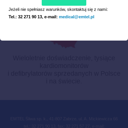
POLSKA JAKOŚĆ
Jeżeli nie spełniasz warunków, skontaktuj się z nami:
Tel.: 32 271 90 13, e-mail:
medical@emtel.pl
Wieloletnie doświadczenie, tysiące
kardiomonitorów
i defibrylatorów sprzedanych w Polsce
i na świecie.
EMTEL Śliwa sp. k., 41-807 Zabrze, ul. A. Mickiewicza 66
tel.: 32 271 90 13, fax: 32 271 57 27, e-mail: