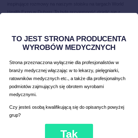
inspirujące rozmowy na naszym stoisku na targach World
Health Expo w Dubaju. To była przyjemność dzielić się z
Państwem informacjami na temat produkowanego przez nas
sprzętu.
TO JEST STRONA PRODUCENTA
Dziękujemy za zainteresowanie naszą ofertą i zapraszamy
WYROBÓW MEDYCZNYCH
za rok!
Strona przeznaczona wyłącznie dla profesjonalistów w
branży medycznej włączając w to lekarzy, pielęgniarki,
ratowników medycznych etc., a także dla profesjonalnych
podmiotów zajmujących się obrotem wyrobami
Musisz się
zalogować
, aby móc dodać komentarz.
medycznymi.
Czy jesteś osobą kwalifikującą się do opisanych powyżej
grup?
Tak
POLSKI PRODUKT –